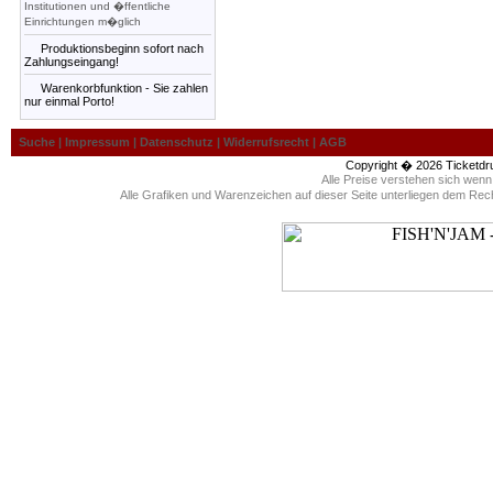
Institutionen und �ffentliche
Einrichtungen m�glich
Produktionsbeginn sofort nach
Zahlungseingang!
Warenkorbfunktion - Sie zahlen
nur einmal Porto!
Suche
|
Impressum
|
Datenschutz
|
Widerrufsrecht
|
AGB
Copyright � 2026
Ticketdr
Alle Preise verstehen sich wen
Alle Grafiken und Warenzeichen auf dieser Seite unterliegen dem Rec