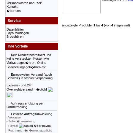
Versandkosten und -zeit
Kontakt
�ber uns
Service
angezeigte Produkte:
1
bis
4
(von
4
insgesamt)
Datenblätter
Layoutvorlagen
Broschüren
Ihre Vorteile
Kein Mindestbestellwert und
keine versteckten Kosten wie
Vorkassegeb�hren, Online-
Bearbeitungsgeb�hren etc.
Europaweiter Versand (auch
Schweiz) in stabiler Verpackung
Express- und 24h
Overnightversand m�glich!
Auftragsverfolgung per
Onlinetracking
Einfache Auftragsabwicklung
- Vorkasse
- Sofort�berweisung
- Paypal
- Rechnung f�r �mter, staatliche