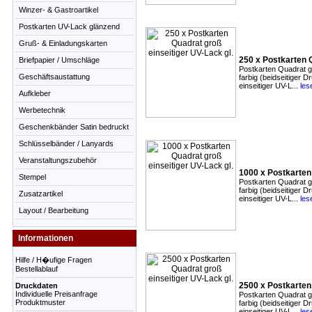
Winzer- & Gastroartikel
Postkarten UV-Lack glänzend
Gruß- & Einladungskarten
250 x Postkarten Q
Briefpapier / Umschläge
Postkarten Quadrat g
Geschäftsaustattung
farbig (beidseitiger 
einseitiger UV-L...
les
Aufkleber
Werbetechnik
Geschenkbänder Satin bedruckt
Schlüsselbänder / Lanyards
Veranstaltungszubehör
1000 x Postkarten 
Stempel
Postkarten Quadrat g
farbig (beidseitiger 
Zusatzartikel
einseitiger UV-L...
les
Layout / Bearbeitung
Informationen
Hilfe / H�ufige Fragen
Bestellablauf
2500 x Postkarten 
Druckdaten
Individuelle Preisanfrage
Postkarten Quadrat g
Produktmuster
farbig (beidseitiger 
einseitiger UV-L...
les