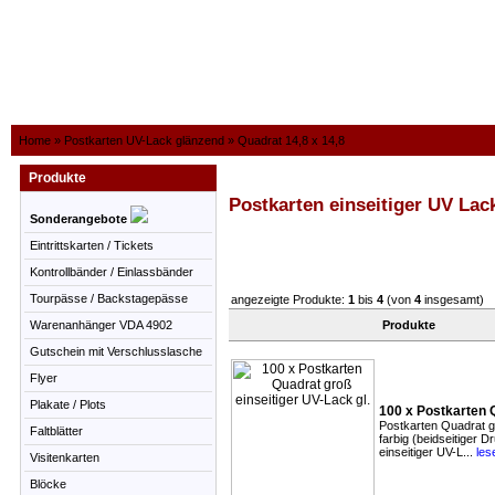
Home
»
Postkarten UV-Lack glänzend
»
Quadrat 14,8 x 14,8
Produkte
Postkarten einseitiger UV Lac
Sonderangebote
Eintrittskarten / Tickets
Kontrollbänder / Einlassbänder
Tourpässe / Backstagepässe
angezeigte Produkte:
1
bis
4
(von
4
insgesamt)
Warenanhänger VDA 4902
Produkte
Gutschein mit Verschlusslasche
Flyer
Plakate / Plots
100 x Postkarten Q
Postkarten Quadrat g
Faltblätter
farbig (beidseitiger 
einseitiger UV-L...
les
Visitenkarten
Blöcke