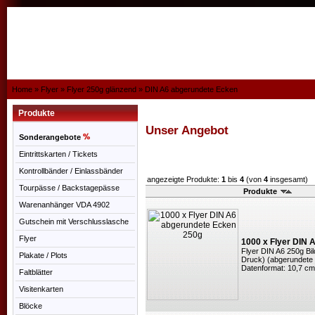
Home
»
Flyer
»
Flyer 250g glänzend
»
DIN A6 abgerundete Ecken
Produkte
Unser Angebot
Sonderangebote
Eintrittskarten / Tickets
Kontrollbänder / Einlassbänder
angezeigte Produkte:
1
bis
4
(von
4
insgesamt)
Tourpässe / Backstagepässe
Produkte
Warenanhänger VDA 4902
Gutschein mit Verschlusslasche
Flyer
1000 x Flyer DIN 
Flyer DIN A6 250g Bil
Plakate / Plots
Druck) (abgerundete
Datenformat: 10,7 cm
Faltblätter
Visitenkarten
Blöcke