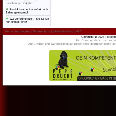
Einrichtungen m�glich
Produktionsbeginn sofort nach
Zahlungseingang!
Warenkorbfunktion - Sie zahlen
nur einmal Porto!
Suche
|
Impressum
|
Datenschutz
|
Widerrufsrecht
|
AGB
Copyright � 2026
Ticketdr
Alle Preise verstehen sich wen
Alle Grafiken und Warenzeichen auf dieser Seite unterliegen dem Rec