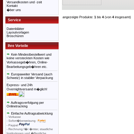
Versandkosten und -zeit
Kontakt
�ber uns
angezeigte Produkte:
1
bis
4
(von
4
insgesamt)
Service
Datenblätter
Layoutvorlagen
Broschüren
Ihre Vorteile
Kein Mindestbestellwert und
keine versteckten Kosten wie
Vorkassegeb�hren, Online-
Bearbeitungsgeb�hren etc.
Europaweiter Versand (auch
Schweiz) in stabiler Verpackung
Express- und 24h
Overnightversand m�glich!
Auftragsverfolgung per
Onlinetracking
Einfache Auftragsabwicklung
- Vorkasse
- Sofort�berweisung
- Paypal
- Rechnung f�r �mter, staatliche
Institutionen und �ffentliche