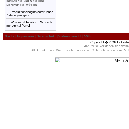
Institutionen und �ffentliche
Einrichtungen m�glich
Produktionsbeginn sofort nach
Zahlungseingang!
Warenkorbfunktion - Sie zahlen
nur einmal Porto!
Suche
|
Impressum
|
Datenschutz
|
Widerrufsrecht
|
AGB
Copyright � 2026
Ticketdr
Alle Preise verstehen sich wen
Alle Grafiken und Warenzeichen auf dieser Seite unterliegen dem Rec