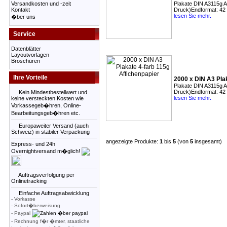
Versandkosten und -zeit
Plakate DIN A3115g Aff
Kontakt
Druck)Endformat: 42
lesen Sie mehr.
�ber uns
Service
Datenblätter
Layoutvorlagen
Broschüren
Ihre Vorteile
2000 x DIN A3 Pla
Plakate DIN A3115g Aff
Druck)Endformat: 42
Kein Mindestbestellwert und
lesen Sie mehr.
keine versteckten Kosten wie
Vorkassegeb�hren, Online-
Bearbeitungsgeb�hren etc.
Europaweiter Versand (auch
Schweiz) in stabiler Verpackung
angezeigte Produkte:
1
bis
5
(von
5
insgesamt)
Express- und 24h
Overnightversand m�glich!
Auftragsverfolgung per
Onlinetracking
Einfache Auftragsabwicklung
- Vorkasse
- Sofort�berweisung
- Paypal
- Rechnung f�r �mter, staatliche