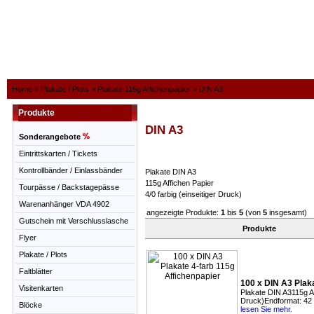
Home
»
Plakate / Plots
»
Plakate 115g Affichenpapier
»
DIN A3
Produkte
DIN A3
Sonderangebote
Eintrittskarten / Tickets
Kontrollbänder / Einlassbänder
Plakate DIN A3
115g Affichen Papier
Tourpässe / Backstagepässe
4/0 farbig (einseitiger Druck)
Warenanhänger VDA 4902
angezeigte Produkte:
1
bis
5
(von
5
insgesamt)
Gutschein mit Verschlusslasche
Produkte
Flyer
Plakate / Plots
Faltblätter
100 x DIN A3 Plaka
Visitenkarten
Plakate DIN A3115g Aff
Druck)Endformat: 42
Blöcke
lesen Sie mehr.