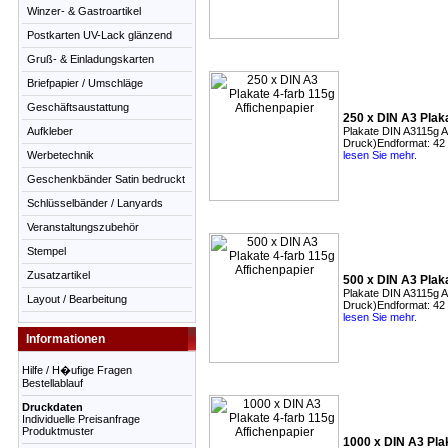
Winzer- & Gastroartikel
Postkarten UV-Lack glänzend
Gruß- & Einladungskarten
Briefpapier / Umschläge
Geschäftsaustattung
250 x DIN A3 Plaka
Aufkleber
Plakate DIN A3115g Aff
Druck)Endformat: 42
Werbetechnik
lesen Sie mehr.
Geschenkbänder Satin bedruckt
Schlüsselbänder / Lanyards
Veranstaltungszubehör
Stempel
Zusatzartikel
500 x DIN A3 Plaka
Plakate DIN A3115g Aff
Layout / Bearbeitung
Druck)Endformat: 42
lesen Sie mehr.
Informationen
Hilfe / H�ufige Fragen
Bestellablauf
Druckdaten
Individuelle Preisanfrage
Produktmuster
1000 x DIN A3 Pla