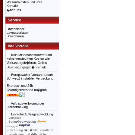
Versandkosten und -zeit
Kontakt
�ber uns
Service
Datenblätter
Layoutvorlagen
Broschüren
Ihre Vorteile
Kein Mindestbestellwert und
keine versteckten Kosten wie
Vorkassegeb�hren, Online-
Bearbeitungsgeb�hren etc.
Europaweiter Versand (auch
Schweiz) in stabiler Verpackung
Express- und 24h
Overnightversand m�glich!
Auftragsverfolgung per
Onlinetracking
Einfache Auftragsabwicklung
- Vorkasse
- Sofort�berweisung
- Paypal
- Rechnung f�r �mter, staatliche
Institutionen und �ffentliche