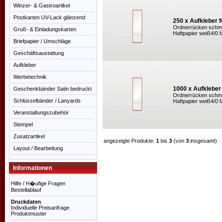
Winzer- & Gastroartikel
Postkarten UV-Lack glänzend
250 x Aufkleber 
Ordnerrücken schmal
Gruß- & Einladungskarten
Haftpapier weiß4/0 fa
Briefpapier / Umschläge
Geschäftsaustattung
Aufkleber
Werbetechnik
1000 x Aufkleber
Geschenkbänder Satin bedruckt
Ordnerrücken schmal
Schlüsselbänder / Lanyards
Haftpapier weiß4/0 fa
Veranstaltungszubehör
Stempel
Zusatzartikel
angezeigte Produkte:
1
bis
3
(von
3
insgesamt)
Layout / Bearbeitung
Informationen
Hilfe / H�ufige Fragen
Bestellablauf
Druckdaten
Individuelle Preisanfrage
Produktmuster