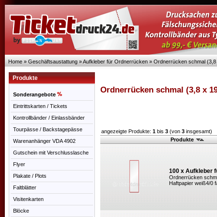
Home
»
Geschäftsaustattung
»
Aufkleber für Ordnerrücken
»
Ordnerrücken schmal (3,8
Produkte
Ordnerrücken schmal (3,8 x 1
Sonderangebote
Eintrittskarten / Tickets
Kontrollbänder / Einlassbänder
Tourpässe / Backstagepässe
angezeigte Produkte:
1
bis
3
(von
3
insgesamt)
Produkte
Warenanhänger VDA 4902
Gutschein mit Verschlusslasche
Flyer
100 x Aufkleber 
Plakate / Plots
Ordnerrücken schmal
Haftpapier weiß4/0 fa
Faltblätter
Visitenkarten
Blöcke