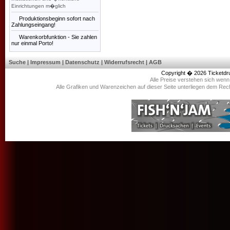
Einrichtungen m�glich
Produktionsbeginn sofort nach
Zahlungseingang!
Warenkorbfunktion - Sie zahlen
nur einmal Porto!
Suche
|
Impressum
|
Datenschutz
|
Widerrufsrecht
|
AGB
Copyright � 2026
Ticketdr
Alle Preise verstehen sich wen
Alle Grafiken und Warenzeichen auf dieser Seite unterliegen dem Rec