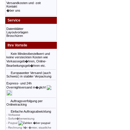
Versandkosten und -zeit
Kontakt
�ber uns
Service
Datenblätter
Layoutvorlagen
Broschüren
Ihre Vorteile
Kein Mindestbestellwert und
keine versteckten Kosten wie
Vorkassegeb�hren, Online-
Bearbeitungsgeb�hren etc.
Europaweiter Versand (auch
Schweiz) in stabiler Verpackung
Express- und 24h
Overnightversand m�glich!
Auftragsverfolgung per
Onlinetracking
Einfache Auftragsabwicklung
- Vorkasse
- Sofort�berweisung
- Paypal
- Rechnung f�r �mter, staatliche