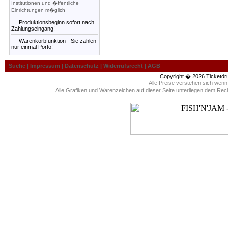
Institutionen und �ffentliche
Einrichtungen m�glich
Produktionsbeginn sofort nach
Zahlungseingang!
Warenkorbfunktion - Sie zahlen
nur einmal Porto!
Suche
|
Impressum
|
Datenschutz
|
Widerrufsrecht
|
AGB
Copyright � 2026
Ticketdr
Alle Preise verstehen sich wen
Alle Grafiken und Warenzeichen auf dieser Seite unterliegen dem Rec