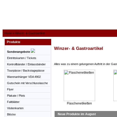
Home
»
Winzer- & Gastroartikel
Produkte
Winzer- & Gastroartikel
Sonderangebote
Eintrittskarten / Tickets
Alles was zu einem gelungenen Auftritt in der Gas
Kontrollbänder / Einlassbänder
Tourpässe / Backstagepässe
Warenanhänger VDA 4902
Gutschein mit Verschlusslasche
Flyer
Plakate / Plots
Faltblätter
Flaschenetiketten
Visitenkarten
Neue Produkte im August
Blöcke