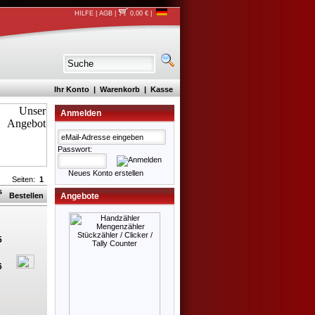
HILFE
|
AGB
|
0,00 €
|
Ihr Konto
|
Warenkorb
|
Kasse
Anmelden
Passwort:
Neues Konto erstellen
Seiten:
1
is
Bestellen
Angebote
5
6