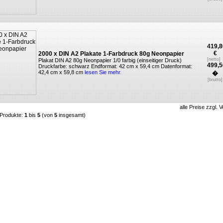
419,8
€
2000 x DIN A2 Plakate 1-Farbdruck 80g Neonpapier
[netto]
Plakat DIN A2 80g Neonpapier 1/0 farbig (einseitiger Druck)
499,5
Druckfarbe: schwarz Endformat: 42 cm x 59,4 cm Datenformat:
42,4 cm x 59,8 cm
lesen Sie mehr.
�
[brutto]
alle Preise zzgl.
V
 Produkte:
1
bis
5
(von
5
insgesamt)