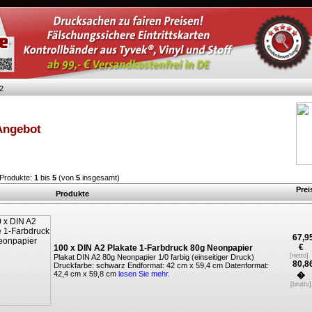
2
Angebot
 Produkte:
1
bis
5
(von
5
insgesamt)
Pre
Produkte
67,9
€
100 x DIN A2 Plakate 1-Farbdruck 80g Neonpapier
[netto]
Plakat DIN A2 80g Neonpapier 1/0 farbig (einseitiger Druck)
80,8
Druckfarbe: schwarz Endformat: 42 cm x 59,4 cm Datenformat:
42,4 cm x 59,8 cm
lesen Sie mehr.
�
[brutto]