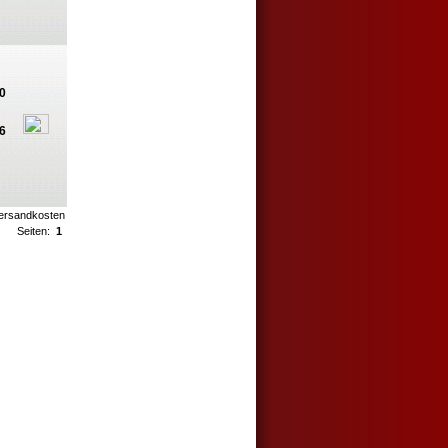
0
6
ersandkosten
Seiten:
1