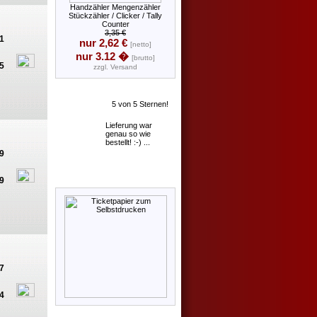
Handzähler Mengenzähler
Stückzähler / Clicker / Tally
Counter
3,35 €
1
nur 2,62 €
[netto]
nur 3.12 �
[brutto]
5
zzgl.
Versand
Lieferung war
genau so wie
bestellt! :-) ...
9
9
7
4