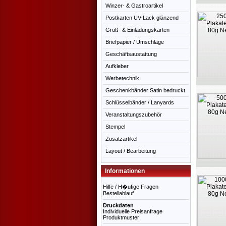
Winzer- & Gastroartikel
Postkarten UV-Lack glänzend
Gruß- & Einladungskarten
Briefpapier / Umschläge
Geschäftsaustattung
Aufkleber
Werbetechnik
Geschenkbänder Satin bedruckt
Schlüsselbänder / Lanyards
Veranstaltungszubehör
Stempel
Zusatzartikel
Layout / Bearbeitung
Informationen
Hilfe / H�ufige Fragen
Bestellablauf
Druckdaten
Individuelle Preisanfrage
Produktmuster