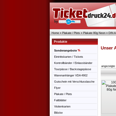
Home
»
Plakate / Plots
»
Plakate 80g Neon
»
DIN A
Produkte
Unser 
Sonderangebote
Eintrittskarten / Tickets
Kontrollbänder / Einlassbänder
angezeigte
Tourpässe / Backstagepässe
Warenanhänger VDA 4902
Gutschein mit Verschlusslasche
Flyer
Plakate / Plots
Faltblätter
Visitenkarten
Blöcke