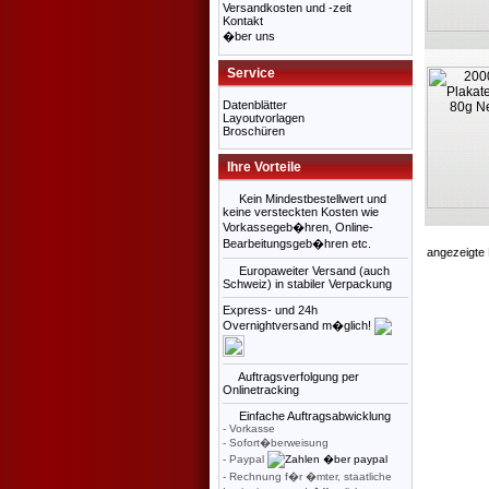
Versandkosten und -zeit
Kontakt
�ber uns
Service
Datenblätter
Layoutvorlagen
Broschüren
Ihre Vorteile
Kein Mindestbestellwert und
keine versteckten Kosten wie
Vorkassegeb�hren, Online-
Bearbeitungsgeb�hren etc.
angezeigte
Europaweiter Versand (auch
Schweiz) in stabiler Verpackung
Express- und 24h
Overnightversand m�glich!
Auftragsverfolgung per
Onlinetracking
Einfache Auftragsabwicklung
- Vorkasse
- Sofort�berweisung
- Paypal
- Rechnung f�r �mter, staatliche