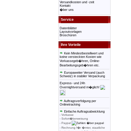
Versandkosten und -zeit
Kontakt
�ber uns
Service
Datenblätter
Layoutvorlagen
Broschüren
Ihre Vorteile
Kein Mindestbestellwert und
keine versteckten Kosten wie
Vorkassegeb�hren, Online-
Bearbeitungsgeb�hren etc.
Europaweiter Versand (auch
Schweiz) in stabiler Verpackung
Express- und 24h
Overnightversand m�glich!
Auftragsverfolgung per
Onlinetracking
Einfache Auftragsabwicklung
- Vorkasse
- Sofort�berweisung
- Paypal
- Rechnung f�r �mter, staatliche