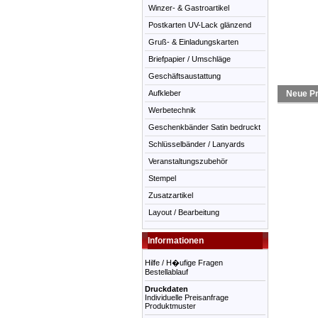
Winzer- & Gastroartikel
Postkarten UV-Lack glänzend
Gruß- & Einladungskarten
Briefpapier / Umschläge
Geschäftsaustattung
Aufkleber
Neue Pr
Werbetechnik
Geschenkbänder Satin bedruckt
Schlüsselbänder / Lanyards
Veranstaltungszubehör
Stempel
Zusatzartikel
Layout / Bearbeitung
Informationen
Hilfe / H�ufige Fragen
Bestellablauf
Druckdaten
Individuelle Preisanfrage
Produktmuster