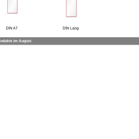
DIN A7
DIN Lang
odukte im August