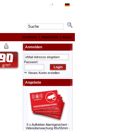
HILFE
|
AGB
|
0,00 €
|
Ihr Konto
|
Warenkorb
|
Kasse
Anmelden
Passwort:
Neues Konto erstellen
Angebote
5 x Aufkleber Alarmgesichert -
Videoüberwachung 85x55mm -