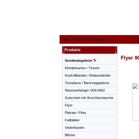
Home
»
Flyer
»
Flyer 90g matt
Produkte
Flyer 9
Sonderangebote
Eintrittskarten / Tickets
Kontrollbänder / Einlassbänder
Tourpässe / Backstagepässe
Warenanhänger VDA 4902
Gutschein mit Verschlusslasche
Flyer
Plakate / Plots
Faltblätter
Visitenkarten
Blöcke