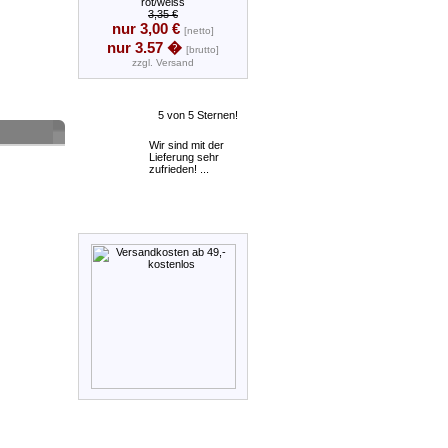
rot/weiss
3,35 €
nur 3,00 €
[netto]
nur 3.57 �
[brutto]
zzgl.
Versand
Wir sind mit der
Lieferung sehr
zufrieden! ...