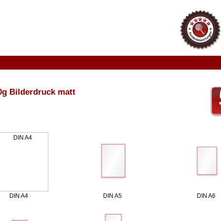
0g Bilderdruck matt
DIN A4
DIN A5
DIN A6