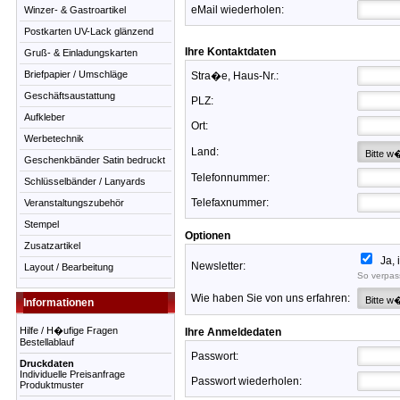
eMail wiederholen:
Winzer- & Gastroartikel
Postkarten UV-Lack glänzend
Ihre Kontaktdaten
Gruß- & Einladungskarten
Briefpapier / Umschläge
Stra�e, Haus-Nr.:
Geschäftsaustattung
PLZ:
Aufkleber
Ort:
Werbetechnik
Land:
Geschenkbänder Satin bedruckt
Telefonnummer:
Schlüsselbänder / Lanyards
Telefaxnummer:
Veranstaltungszubehör
Stempel
Optionen
Zusatzartikel
Ja, 
Newsletter:
Layout / Bearbeitung
So verpas
Wie haben Sie von uns erfahren:
Informationen
Hilfe / H�ufige Fragen
Ihre Anmeldedaten
Bestellablauf
Passwort:
Druckdaten
Individuelle Preisanfrage
Passwort wiederholen:
Produktmuster