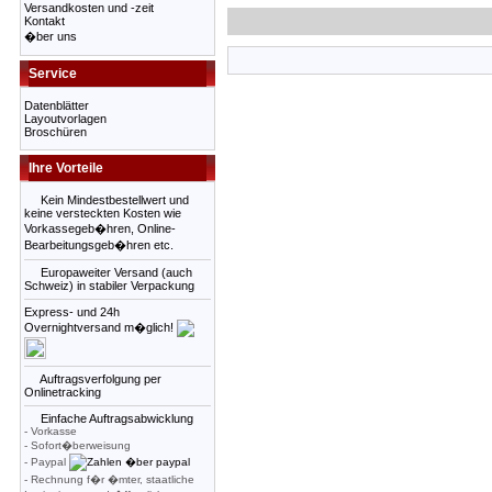
Versandkosten und -zeit
Kontakt
�ber uns
Service
Datenblätter
Layoutvorlagen
Broschüren
Ihre Vorteile
Kein Mindestbestellwert und
keine versteckten Kosten wie
Vorkassegeb�hren, Online-
Bearbeitungsgeb�hren etc.
Europaweiter Versand (auch
Schweiz) in stabiler Verpackung
Express- und 24h
Overnightversand m�glich!
Auftragsverfolgung per
Onlinetracking
Einfache Auftragsabwicklung
- Vorkasse
- Sofort�berweisung
- Paypal
- Rechnung f�r �mter, staatliche