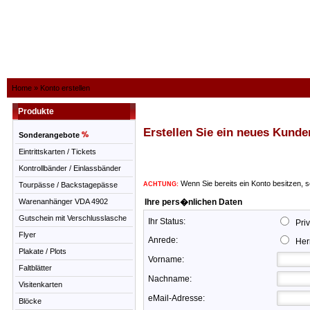
Home
»
Konto erstellen
Produkte
Erstellen Sie ein neues Kund
Sonderangebote
Eintrittskarten / Tickets
Kontrollbänder / Einlassbänder
Wenn Sie bereits ein Konto besitzen, s
Tourpässe / Backstagepässe
ACHTUNG:
Warenanhänger VDA 4902
Ihre pers�nlichen Daten
Gutschein mit Verschlusslasche
Ihr Status:
Pri
Flyer
Anrede:
Her
Plakate / Plots
Vorname:
Faltblätter
Nachname:
Visitenkarten
eMail-Adresse:
Blöcke