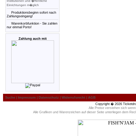
Institutionen und �ffentliche
Einrichtungen m�glich
Produktionsbeginn sofort nach
Zahlungseingang!
Warenkorbfunktion - Sie zahlen
nur einmal Porto!
Zahlung auch mit
Suche
|
Impressum
|
Datenschutz
|
Widerrufsrecht
|
AGB
Copyright � 2026
Ticketdr
Alle Preise verstehen sich wen
Alle Grafiken und Warenzeichen auf dieser Seite unterliegen dem Rec