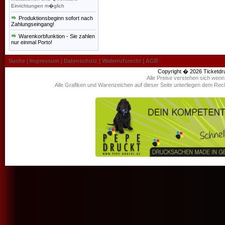
Einrichtungen m�glich
Produktionsbeginn sofort nach
Zahlungseingang!
Warenkorbfunktion - Sie zahlen
nur einmal Porto!
Suche
|
Impressum
|
Datenschutz
|
Widerrufsrecht
|
AGB
Copyright � 2026
Ticketdr
Alle Preise verstehen sich wen
Alle Grafiken und Warenzeichen auf dieser Seite unterliegen dem Rec