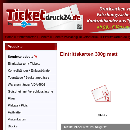
Home
»
Eintrittskarten / Tickets
»
Tickets vollflächig im Offsetdruck
»
Eintrittskarten 300
Produkte
Eintrittskarten 300g matt
Sonderangebote
Eintrittskarten / Tickets
Kontrollbänder / Einlassbänder
Tourpässe / Backstagepässe
Warenanhänger VDA 4902
Gutschein mit Verschlusslasche
Flyer
Plakate / Plots
Faltblätter
DIN A7
Visitenkarten
Blöcke
Neue Produkte im August