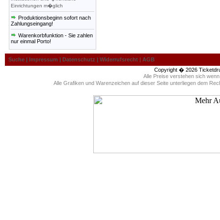
Einrichtungen m�glich
Produktionsbeginn sofort nach
Zahlungseingang!
Warenkorbfunktion - Sie zahlen
nur einmal Porto!
Suche
|
Impressum
|
Datenschutz
|
Widerrufsrecht
|
AGB
Copyright � 2026
Ticketdr
Alle Preise verstehen sich wen
Alle Grafiken und Warenzeichen auf dieser Seite unterliegen dem Rec