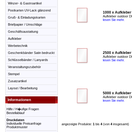
Winzer- & Gastroartikel
Postkarten UV-Lack glänzend
1000 x Aufkleber
Aufkleber outdoor DI
Gruß- & Einladungskarten
lesen Sie mehr.
Briefpapier / Umschläge
Geschäftsaustattung
Aufkleber
Werbetechnik
2500 x Aufkleber
Geschenkbänder Satin bedruckt
Aufkleber outdoor DI
Schlüsselbänder / Lanyards
lesen Sie mehr.
Veranstaltungszubehör
Stempel
Zusatzartikel
Layout / Bearbeitung
5000 x Aufkleber
Aufkleber outdoor DI
Informationen
lesen Sie mehr.
Hilfe / H�ufige Fragen
Bestellablauf
Druckdaten
Individuelle Preisanfrage
angezeigte Produkte:
1
bis
4
(von
4
insgesamt)
Produktmuster