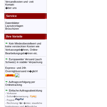
Versandkosten und -zeit
Kontakt
�ber uns
Service
Datenblätter
Layoutvorlagen
Broschüren
Ihre Vorteile
Kein Mindestbestellwert und
keine versteckten Kosten wie
Vorkassegeb�hren, Online-
Bearbeitungsgeb�hren etc.
Europaweiter Versand (auch
Schweiz) in stabiler Verpackung
Express- und 24h
Overnightversand m�glich!
Auftragsverfolgung per
Onlinetracking
Einfache Auftragsabwicklung
- Vorkasse
- Sofort�berweisung
- Paypal
- Rechnung f�r �mter, staatliche
Institutionen und �ffentliche