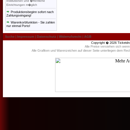
Institutionen und �ffentliche
Einrichtungen m�glich
Produktionsbeginn sofort nach
Zahlungseingang!
Warenkorbfunktion - Sie zahlen
nur einmal Porto!
Suche
|
Impressum
|
Datenschutz
|
Widerrufsrecht
|
AGB
Copyright � 2026
Ticketdr
Alle Preise verstehen sich wen
Alle Grafiken und Warenzeichen auf dieser Seite unterliegen dem Rec