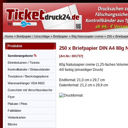
Home
»
Briefpapier / Umschläge
»
Briefpapier
»
80g Naturpapier creme
»
250 x Briefpap
Produkte
250 x Briefpapier DIN A4 80g 
Sonderangebote
[Art.Nr.: 001737]
Eintrittskarten / Tickets
80g Naturpapier creme (1,25-faches Volume
Kontrollbänder / Einlassbänder
4/0 farbig (einseitiger Druck)
Tourpässe / Backstagepässe
Endformat: 21,0 cm x 29,7 cm
Warenanhänger VDA 4902
Datenformat: 21,2 cm x 29,9 cm
Gutschein mit Verschlusslasche
Flyer
Plakate / Plots
Faltblätter
Visitenkarten
Blöcke