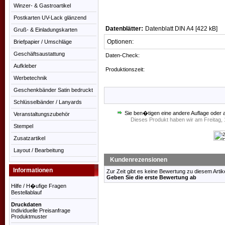
Winzer- & Gastroartikel
Postkarten UV-Lack glänzend
Datenblätter:
Datenblatt DIN A4 [422 kB]
Gruß- & Einladungskarten
Optionen:
Briefpapier / Umschläge
Geschäftsaustattung
Daten-Check:
Aufkleber
Produktionszeit:
Werbetechnik
Geschenkbänder Satin bedruckt
Schlüsselbänder / Lanyards
Sie ben�tigen eine andere Auflage oder 
Veranstaltungszubehör
Dieses Produkt haben wir am Freitag
Stempel
Zusatzartikel
Layout / Bearbeitung
Kundenrezensionen
Informationen
Zur Zeit gibt es keine Bewertung zu diesem Artike
Geben Sie die erste Bewertung ab
Hilfe / H�ufige Fragen
Bestellablauf
Druckdaten
Individuelle Preisanfrage
Produktmuster