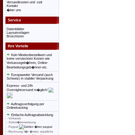
Versandkosten und -zeit
Kontakt
�ber uns
Service
Datenblätter
Layoutvorlagen
Broschüren
Ihre Vorteile
Kein Mindestbestellwert und
keine versteckten Kosten wie
Vorkassegeb�hren, Online-
Bearbeitungsgeb�hren etc.
Europaweiter Versand (auch
Schweiz) in stabiler Verpackung
Express- und 24h
Overnightversand m�glich!
Auftragsverfolgung per
Onlinetracking
Einfache Auftragsabwicklung
- Vorkasse
- Sofort�berweisung
- Paypal
- Rechnung f�r �mter, staatliche